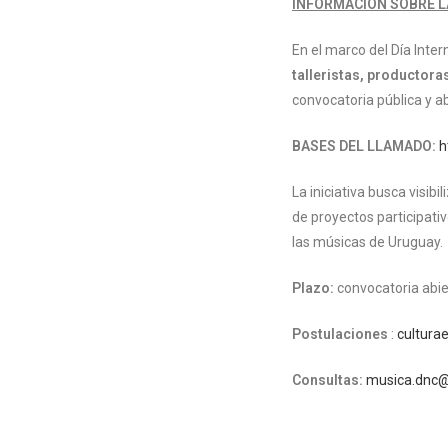
INFORMACIÓN SOBRE 
En el marco del Día Intern
talleristas, productor
convocatoria pública y ab
BASES DEL LLAMADO:
h
La iniciativa busca visib
de proyectos participati
las músicas de Uruguay.
Plazo:
convocatoria abie
Postulaciones
:
culturae
Consultas:
musica.dnc