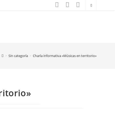
>
Sin categoría
>
Charla informativa «Músicas en territorio»
ritorio»