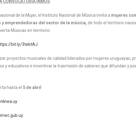
LA CONVOCATORIA INMUS
acional de la Mujer, el Instituto Nacional de Música invita a
mujeres com
as y emprendedoras del sector de la música,
de todo el territorio nacion
ierta Músicas en territorio.
ttps://bit.ly/3tebtAJ
ilizar proyectos musicales de calidad liderados por mujeres uruguayas, p
vos y educativos e incentivar la trasmisión de saberes que difundan y p
rta hasta el
5 de abril
nlinea.uy
@mec.gub.uy