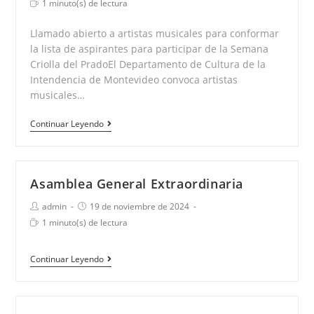
Tiempo
1 minuto(s) de lectura
la
la
de
entrada:
entrada:
lectura:
Llamado abierto a artistas musicales para conformar
la lista de aspirantes para participar de la Semana
Criolla del PradoEl Departamento de Cultura de la
Intendencia de Montevideo convoca artistas
musicales…
Convocatoria
Continuar Leyendo
a
artistas
musicales
Asamblea General Extraordinaria
para
Autor
Publicación
admin
19 de noviembre de 2024
la
de
de
Tiempo
1 minuto(s) de lectura
la
la
Semana
de
entrada:
entrada:
lectura:
Criolla
Asamblea
Continuar Leyendo
2025
General
Extraordinaria