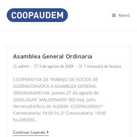
Saltar
al
Menú
contenido
Asamblea General Ordinaria
Autor
Publicación
Tiempo
admin
3 de agosto de 2026
1 minuto(s) de lectura
de
de
de
la
la
lectura:
COOPERATIVA DE TRABAJO DE SOCIOS DE
entrada:
entrada:
AUDEMCONVOCA A:ASAMBLEA GENERAL
ORDINARIAFECHA: Jueves 27 de agosto de
2026LUGAR: MALDONADO 983 esq. Julio
Herrera(Edificio de AUDEM- COOPAUDEM)1º
Convocatoria: 18:00 hs.2º Convocatoria: 19:00
hs.ORDEN…
Asamblea
Continuar Leyendo