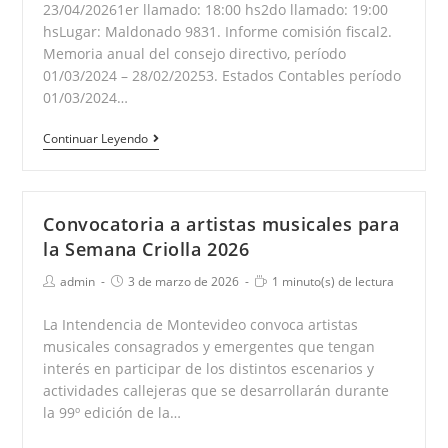
23/04/20261er llamado: 18:00 hs2do llamado: 19:00
hsLugar: Maldonado 9831. Informe comisión fiscal2.
Memoria anual del consejo directivo, período
01/03/2024 – 28/02/20253. Estados Contables período
01/03/2024…
Asamblea
Continuar Leyendo
General
Extraordinaria
Convocatoria a artistas musicales para
la Semana Criolla 2026
Autor
Publicación
Tiempo
admin
3 de marzo de 2026
1 minuto(s) de lectura
de
de
de
la
la
lectura:
La Intendencia de Montevideo convoca artistas
entrada:
entrada:
musicales consagrados y emergentes que tengan
interés en participar de los distintos escenarios y
actividades callejeras que se desarrollarán durante
la 99º edición de la…