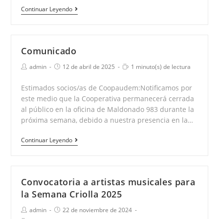
La
Continuar Leyendo
Biaba
Tango
Comunicado
Autor
Publicación
Tiempo
admin
12 de abril de 2025
1 minuto(s) de lectura
de
de
de
la
la
lectura:
Estimados socios/as de Coopaudem:Notificamos por
entrada:
entrada:
este medio que la Cooperativa permanecerá cerrada
al público en la oficina de Maldonado 983 durante la
próxima semana, debido a nuestra presencia en la…
Comunicado
Continuar Leyendo
Convocatoria a artistas musicales para
la Semana Criolla 2025
Autor
Publicación
admin
22 de noviembre de 2024
de
de