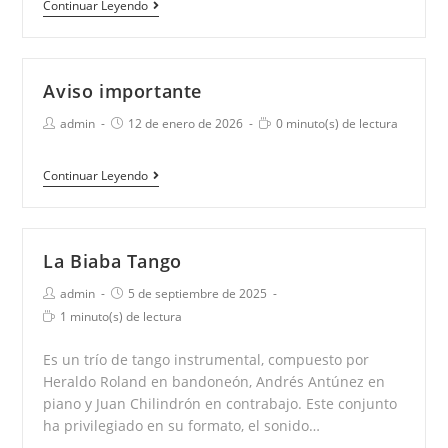
Convocatoria
Continuar Leyendo
a
artistas
musicales
Aviso importante
para
Autor
Publicación
Tiempo
admin
12 de enero de 2026
0 minuto(s) de lectura
la
de
de
de
la
la
Semana
lectura:
entrada:
entrada:
Aviso
Continuar Leyendo
Criolla
importante
2026
La Biaba Tango
Autor
Publicación
admin
5 de septiembre de 2025
de
de
Tiempo
1 minuto(s) de lectura
la
la
de
entrada:
entrada:
lectura:
Es un trío de tango instrumental, compuesto por
Heraldo Roland en bandoneón, Andrés Antúnez en
piano y Juan Chilindrón en contrabajo. Este conjunto
ha privilegiado en su formato, el sonido…