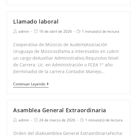
General
Ordinaria
Llamado laboral
Autor
Publicación
Tiempo
admin
16 de abril de 2026
1 minuto(s) de lectura
de
de
de
la
la
lectura:
Cooperativa de Músicos de Audem(Asociación
entrada:
entrada:
Uruguaya de Músicos)llama a interesados en cubrir
un cargo deAuxiliar Administrativo.Requisitos:Nivel
de Carrera: Lic. en Administración o FCEA 1° año
(terminado) de la carrera Contador.Manejo…
Llamado
Continuar Leyendo
laboral
Asamblea General Extraordinaria
Autor
Publicación
Tiempo
admin
24 de marzo de 2026
1 minuto(s) de lectura
de
de
de
la
la
lectura:
Orden del díaAsamblea General ExtraordinariaFecha:
entrada:
entrada: