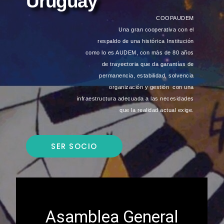
Uruguay
COOPAUDEM
Una gran cooperativa con el
respaldo de una histórica Institución
como lo es AUDEM, con más de 80 años
de trayectoria que da garantías de
permanencia, estabilidad, solvencia
organización y gestión
con una
infraestructura adecuada a las necesidades
que la realidad actual exige.
SER SOCIO
Asamblea General