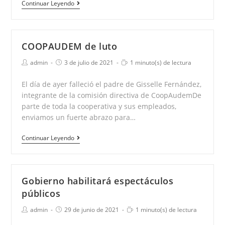
12
Continuar Leyendo
años
de
COOPAUDEM
COOPAUDEM de luto
Autor
Publicación
Tiempo
admin
3 de julio de 2021
1 minuto(s) de lectura
de
de
de
la
la
lectura:
El día de ayer falleció el padre de Gisselle Fernández,
entrada:
entrada:
integrante de la comisión directiva de CoopAudemDe
parte de toda la cooperativa y sus empleados,
enviamos un fuerte abrazo para…
COOPAUDEM
Continuar Leyendo
de
luto
Gobierno habilitará espectáculos
públicos
Autor
Publicación
Tiempo
admin
29 de junio de 2021
1 minuto(s) de lectura
de
de
de
la
la
lectura: