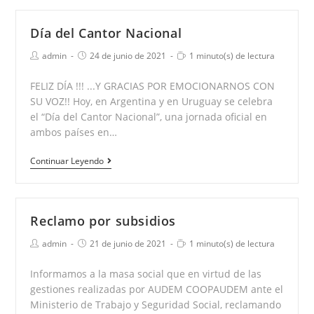
partida
Día del Cantor Nacional
Autor
Publicación
Tiempo
admin
24 de junio de 2021
1 minuto(s) de lectura
de
de
de
la
la
lectura:
FELIZ DÍA !!! ...Y GRACIAS POR EMOCIONARNOS CON
entrada:
entrada:
SU VOZ!! Hoy, en Argentina y en Uruguay se celebra
el “Día del Cantor Nacional”, una jornada oficial en
ambos países en…
Día
Continuar Leyendo
del
Cantor
Nacional
Reclamo por subsidios
Autor
Publicación
Tiempo
admin
21 de junio de 2021
1 minuto(s) de lectura
de
de
de
la
la
lectura:
Informamos a la masa social que en virtud de las
entrada:
entrada:
gestiones realizadas por AUDEM COOPAUDEM ante el
Ministerio de Trabajo y Seguridad Social, reclamando