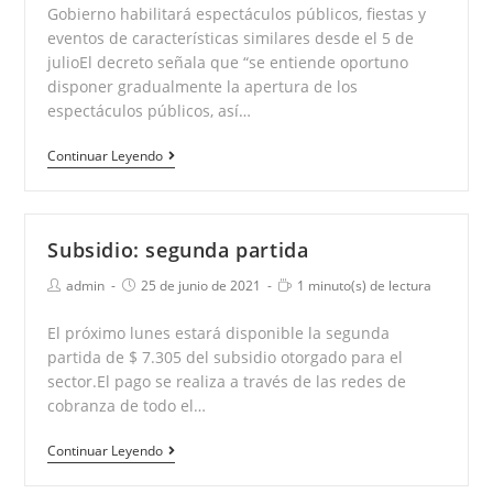
Gobierno habilitará espectáculos públicos, fiestas y
entrada:
entrada:
eventos de características similares desde el 5 de
julioEl decreto señala que “se entiende oportuno
disponer gradualmente la apertura de los
espectáculos públicos, así…
Gobierno
Continuar Leyendo
habilitará
espectáculos
públicos
Subsidio: segunda partida
Autor
Publicación
Tiempo
admin
25 de junio de 2021
1 minuto(s) de lectura
de
de
de
la
la
lectura:
El próximo lunes estará disponible la segunda
entrada:
entrada:
partida de $ 7.305 del subsidio otorgado para el
sector.El pago se realiza a través de las redes de
cobranza de todo el…
Subsidio:
Continuar Leyendo
segunda