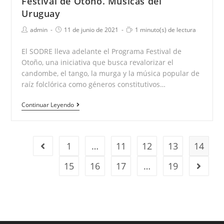
Festival de Otoño. Músicas del
2021
Uruguay
Autor
Publicación
Tiempo
admin
11 de junio de 2021
1 minuto(s) de lectura
de
de
de
la
la
lectura:
El SODRE lleva adelante el Programa Festival de
entrada:
entrada:
Otoño, una iniciativa que busca revalorizar el
candombe, el tango, la murga y la música popular de
raíz folclórica como géneros constitutivos…
Festival
Continuar Leyendo
de
Otoño.
Músicas
1
…
11
12
13
14
Ir a la página anterior
del
15
16
17
…
19
Ir a l
Uruguay