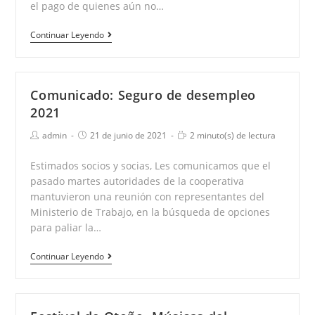
el pago de quienes aún no…
Reclamo
Continuar Leyendo
por
subsidios
Comunicado: Seguro de desempleo
2021
Autor
Publicación
Tiempo
admin
21 de junio de 2021
2 minuto(s) de lectura
de
de
de
la
la
lectura:
Estimados socios y socias, Les comunicamos que el
entrada:
entrada:
pasado martes autoridades de la cooperativa
mantuvieron una reunión con representantes del
Ministerio de Trabajo, en la búsqueda de opciones
para paliar la…
Comunicado:
Continuar Leyendo
Seguro
de
desempleo