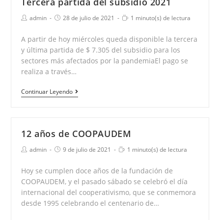
Tercera partida del subsidio 2021
Autor
Publicación
Tiempo
admin
28 de julio de 2021
1 minuto(s) de lectura
de
de
de
la
la
lectura:
A partir de hoy miércoles queda disponible la tercera
entrada:
entrada:
y última partida de $ 7.305 del subsidio para los
sectores más afectados por la pandemiaEl pago se
realiza a través…
Tercera
Continuar Leyendo
partida
del
subsidio
12 años de COOPAUDEM
2021
Autor
Publicación
Tiempo
admin
9 de julio de 2021
1 minuto(s) de lectura
de
de
de
la
la
lectura:
Hoy se cumplen doce años de la fundación de
entrada:
entrada:
COOPAUDEM, y el pasado sábado se celebró el día
internacional del cooperativismo, que se conmemora
desde 1995 celebrando el centenario de…