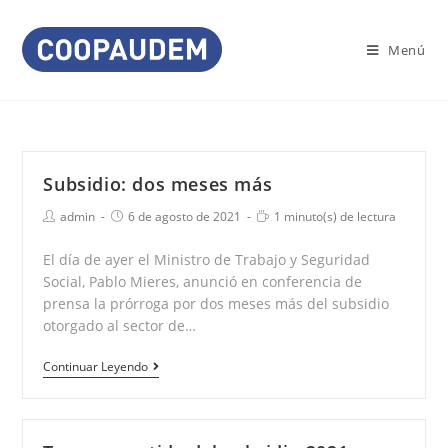
Saltar
al
Menú
contenido
Subsidio: dos meses más
Autor
Publicación
Tiempo
admin
6 de agosto de 2021
1 minuto(s) de lectura
de
de
de
la
la
lectura:
El día de ayer el Ministro de Trabajo y Seguridad
entrada:
entrada:
Social, Pablo Mieres, anunció en conferencia de
prensa la prórroga por dos meses más del subsidio
otorgado al sector de…
Subsidio:
Continuar Leyendo
dos
meses
más