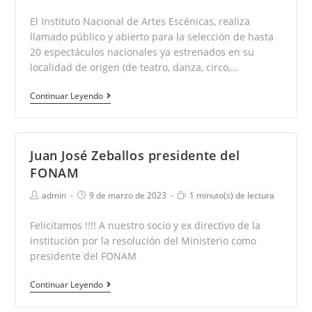
de
de
de
la
la
de
lectura:
El Instituto Nacional de Artes Escénicas, realiza
entrada:
entrada:
Música
llamado público y abierto para la selección de hasta
BIME
20 espectáculos nacionales ya estrenados en su
de
localidad de origen (de teatro, danza, circo,…
Bogotá
Circulación
Continuar Leyendo
de
espectáculos
2023
Juan José Zeballos presidente del
FONAM
Autor
Publicación
Tiempo
admin
9 de marzo de 2023
1 minuto(s) de lectura
de
de
de
la
la
lectura:
Felicitamos !!!! A nuestro socio y ex directivo de la
entrada:
entrada:
institución por la resolución del Ministerio como
presidente del FONAM
Juan
Continuar Leyendo
José