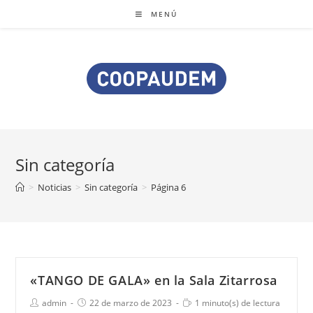
Saltar
MENÚ
al
contenido
Sin categoría
>
Noticias
>
Sin categoría
>
Página 6
«TANGO DE GALA» en la Sala Zitarrosa
Autor
Publicación
Tiempo
admin
22 de marzo de 2023
1 minuto(s) de lectura
de
de
de