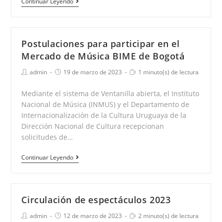
Llamado
Continuar Leyendo
a
presentación
de
Postulaciones para participar en el
proyectos
Mercado de Música BIME de Bogotá
FONAM
Autor
Publicación
Tiempo
admin
19 de marzo de 2023
1 minuto(s) de lectura
de
de
de
la
la
lectura:
Mediante el sistema de Ventanilla abierta, el Instituto
entrada:
entrada:
Nacional de Música (INMUS) y el Departamento de
Internacionalización de la Cultura Uruguaya de la
Dirección Nacional de Cultura recepcionan
solicitudes de…
Postulaciones
Continuar Leyendo
para
participar
en
Circulación de espectáculos 2023
el
Autor
Publicación
Tiempo
admin
12 de marzo de 2023
2 minuto(s) de lectura
Mercado