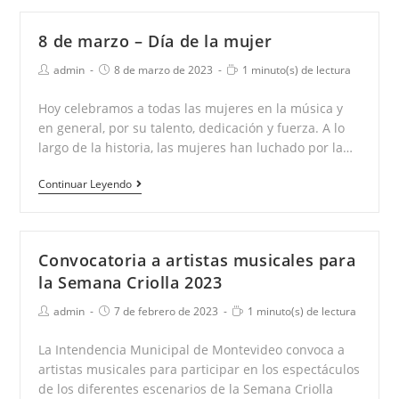
Zeballos
presidente
8 de marzo – Día de la mujer
del
Autor
Publicación
Tiempo
admin
8 de marzo de 2023
1 minuto(s) de lectura
FONAM
de
de
de
la
la
lectura:
Hoy celebramos a todas las mujeres en la música y
entrada:
entrada:
en general, por su talento, dedicación y fuerza. A lo
largo de la historia, las mujeres han luchado por la…
8
Continuar Leyendo
de
marzo
–
Convocatoria a artistas musicales para
Día
la Semana Criolla 2023
de
Autor
Publicación
Tiempo
admin
7 de febrero de 2023
1 minuto(s) de lectura
la
de
de
de
la
la
mujer
lectura:
La Intendencia Municipal de Montevideo convoca a
entrada:
entrada:
artistas musicales para participar en los espectáculos
de los diferentes escenarios de la Semana Criolla