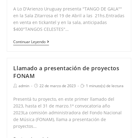
la
la
lectura:
A Lo D'Arienzo Uruguay presenta "TANGO DE GALA""
entrada:
entrada:
en la Sala Zitarrosa el 19 de Abril a las 21hs.Entradas
en venta en tickantel y en la sala, anticipadas
$400"TANGOS CELESTES"…
«TANGO
Continuar Leyendo
DE
GALA»
en
Llamado a presentación de proyectos
la
FONAM
Sala
Autor
Publicación
Tiempo
admin
22 de marzo de 2023
1 minuto(s) de lectura
Zitarrosa
de
de
de
la
la
lectura:
Presentá tu proyecto, en este primer llamado del
entrada:
entrada:
2023, hasta el 31 de marzo.1ª convocatoria año
2023La comisión administradora del Fondo Nacional
de Música (FONAM), llama a presentación de
proyectos…