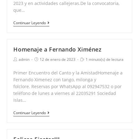
2023 y en actividades callejeras.De la convocatoria,
que…
Convocatoria
Continuar Leyendo
a
artistas
musicales
Homenaje a Fernando Ximénez
para
Autor
Publicación
Tiempo
admin
12 de enero de 2023
1 minuto(s) de lectura
la
de
de
de
la
la
Semana
lectura:
Primer Encuentro del Canto y la AmistadHomenaje a
entrada:
entrada:
Criolla
Fernando Ximenez con tango, milonga y
2023
folclore. Reservas por WhatsApp al 092947532 o por
teléfono de lunes a viernes al 22035291 Sociedad
Islas…
Homenaje
Continuar Leyendo
a
Fernando
Ximénez