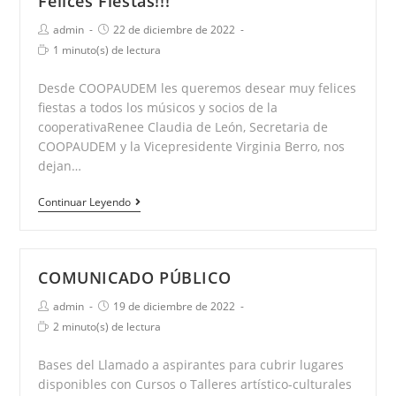
Felices Fiestas!!!
Autor
Publicación
admin
22 de diciembre de 2022
de
de
Tiempo
1 minuto(s) de lectura
la
la
de
entrada:
entrada:
lectura:
Desde COOPAUDEM les queremos desear muy felices
fiestas a todos los músicos y socios de la
cooperativaRenee Claudia de León, Secretaria de
COOPAUDEM y la Vicepresidente Virginia Berro, nos
dejan…
Felices
Continuar Leyendo
Fiestas!!!
COMUNICADO PÚBLICO
Autor
Publicación
admin
19 de diciembre de 2022
de
de
Tiempo
2 minuto(s) de lectura
la
la
de
entrada:
entrada:
lectura:
Bases del Llamado a aspirantes para cubrir lugares
disponibles con Cursos o Talleres artístico-culturales